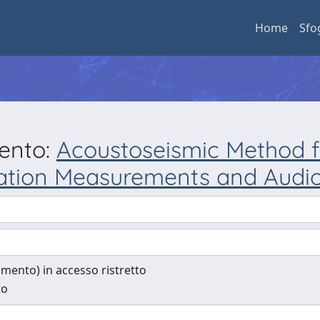
Home
Sfo
mento:
Acoustoseismic Method f
tion Measurements and Audio F
cumento) in accesso ristretto
to