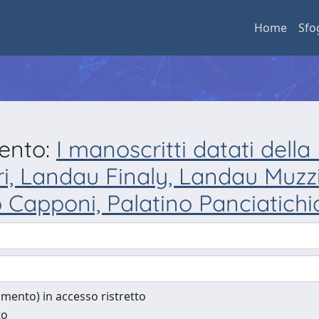
Home
Sfo
mento:
I manoscritti datati dell
ari, Landau Finaly, Landau Muzz
o Capponi, Palatino Panciatichi
cumento) in accesso ristretto
to