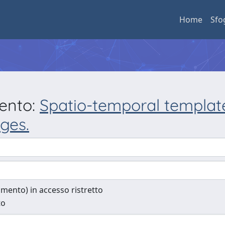
Home
Sfo
mento:
Spatio-temporal template
ges.
cumento) in accesso ristretto
to