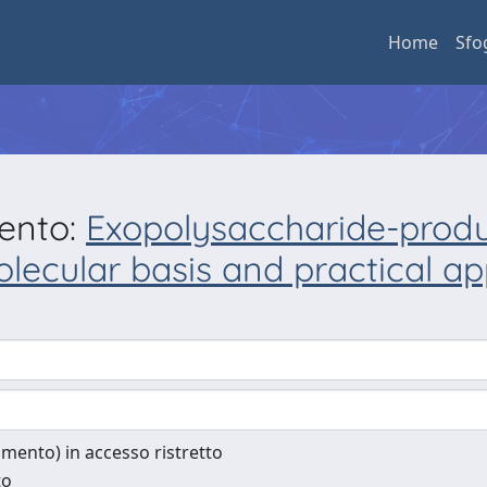
Home
Sfo
mento:
Exopolysaccharide-produ
ecular basis and practical appl
cumento) in accesso ristretto
to