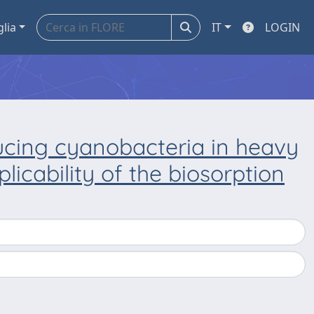
glia
IT
LOGIN
cing cyanobacteria in heavy
icability of the biosorption