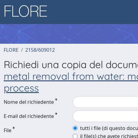
FLORE
2158/609012
Richiedi una copia del docu
metal removal from water: mol
process
Nome del richiedente
E-mail del richiedente
tutti i file (di questo do
File
il file(s) che avete richies