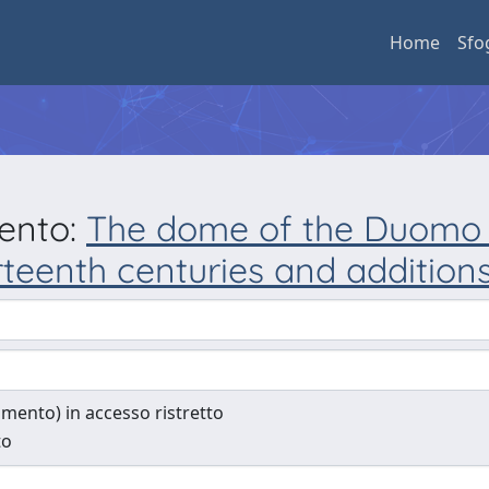
Home
Sfo
mento:
The dome of the Duomo o
rteenth centuries and additions
cumento) in accesso ristretto
to