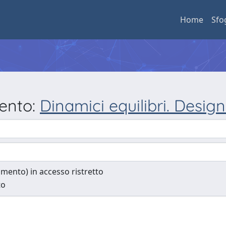
Home
Sfo
mento:
Dinamici equilibri. Desig
cumento) in accesso ristretto
to