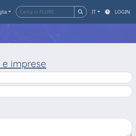
glia
IT
LOGIN
n e imprese