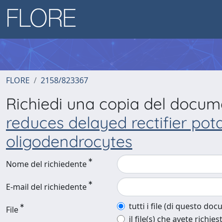
FLORE
2158/823367
Richiedi una copia del docu
reduces delayed rectifier pota
oligodendrocytes
Nome del richiedente
E-mail del richiedente
tutti i file (di questo do
File
il file(s) che avete richies