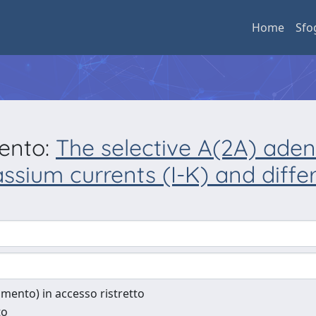
Home
Sfo
mento:
The selective A(2A) aden
ssium currents (I-K) and differ
cumento) in accesso ristretto
to