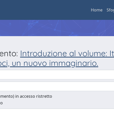
Home
Sfo
mento:
Introduzione al volume: Ita
oci, un nuovo immaginario.
cumento) in accesso ristretto
to