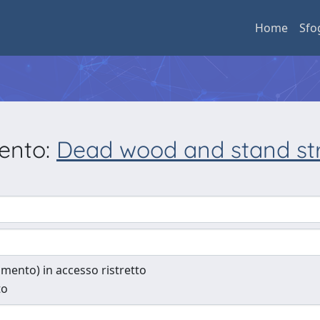
Home
Sfo
mento:
Dead wood and stand stru
cumento) in accesso ristretto
to