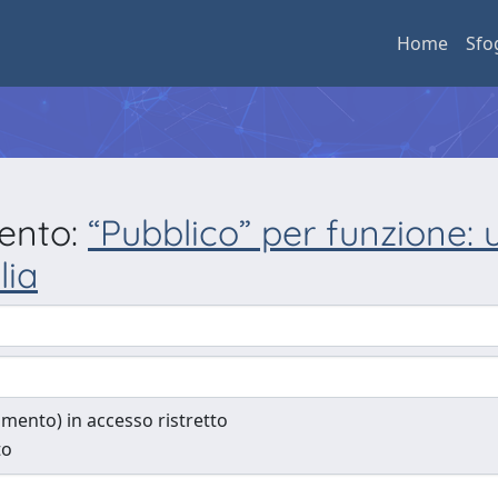
Home
Sfo
mento:
“Pubblico” per funzione: 
lia
cumento) in accesso ristretto
to