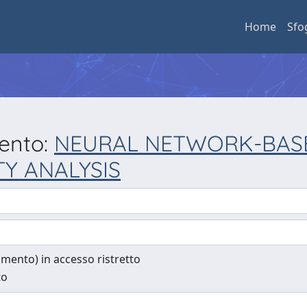
Home
Sfo
mento:
NEURAL NETWORK-BAS
TY ANALYSIS
cumento) in accesso ristretto
to