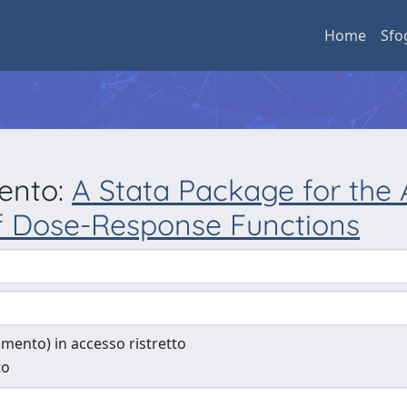
Home
Sfo
mento:
A Stata Package for the 
f Dose-Response Functions
cumento) in accesso ristretto
to