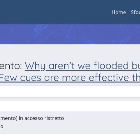
Home
Sfo
mento:
Why aren't we flooded b
Few cues are more effective 
cumento) in accesso ristretto
to