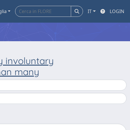
glia
IT
LOGIN
y involuntary
than many