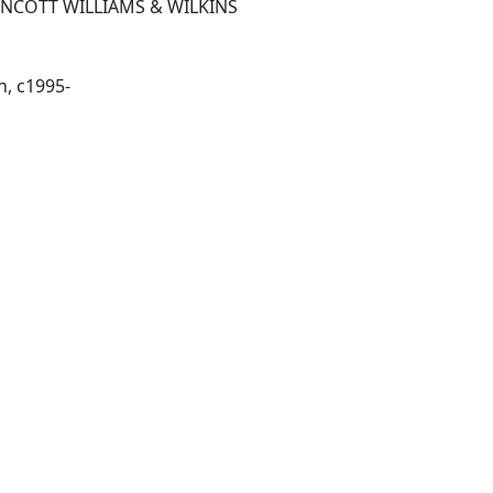
PINCOTT WILLIAMS & WILKINS
-Dallas, TX : The Association, c1995-