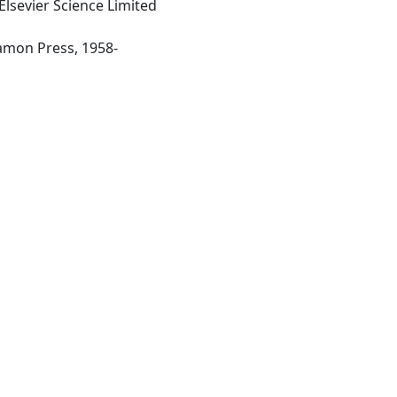
Elsevier Science Limited
-London ; New York : Pergamon Press, 1958-