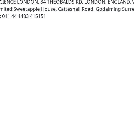
R SCIENCE LONDON, 84 THEOBALDS RD, LONDON, ENGLAND,
mited:Sweetapple House, Catteshall Road, Godalming Surr
, Fax: 011 44 1483 415151