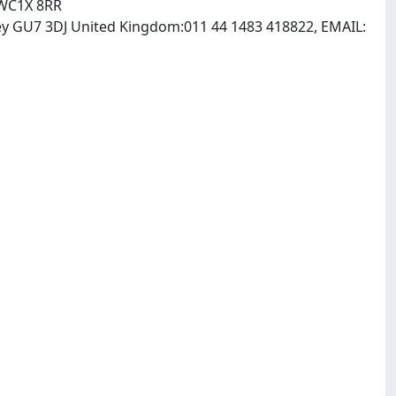
 WC1X 8RR
ey GU7 3DJ United Kingdom:011 44 1483 418822, EMAIL: