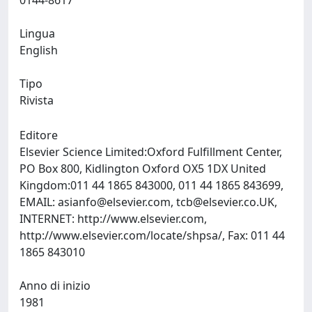
0144-8617
Lingua
English
Tipo
Rivista
Editore
Elsevier Science Limited:Oxford Fulfillment Center,
PO Box 800, Kidlington Oxford OX5 1DX United
Kingdom:011 44 1865 843000, 011 44 1865 843699,
EMAIL:
asianfo@elsevier.com
,
tcb@elsevier.co.UK
,
INTERNET: http://www.elsevier.com,
http://www.elsevier.com/locate/shpsa/, Fax: 011 44
1865 843010
Anno di inizio
1981