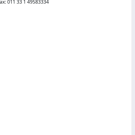
CNRS Cemat:7 rue Guy Moquet, BP 8, F 94801 Villejuif CDX France:011 33 1 49583650, Fax: 011 33 1 49583334