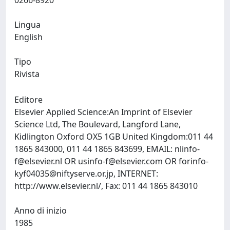
0266-8920
Lingua
English
Tipo
Rivista
Editore
Elsevier Applied Science:An Imprint of Elsevier
Science Ltd, The Boulevard, Langford Lane,
Kidlington Oxford OX5 1GB United Kingdom:011 44
1865 843000, 011 44 1865 843699, EMAIL:
nlinfo-
f@elsevier.nl
OR
usinfo-f@elsevier.com
OR
forinfo-
kyf04035@niftyserve.or.jp
, INTERNET:
http://www.elsevier.nl/, Fax: 011 44 1865 843010
Anno di inizio
1985