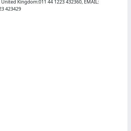
 United Kingdom:011 44 1223 432360, EMAIL:
, INTERNET: http://www.rsc.org, http://www.chensoc.org, Fax: 011 44 1223 423429