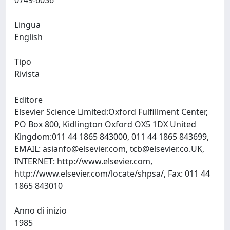
0749-6036
Lingua
English
Tipo
Rivista
Editore
Elsevier Science Limited:Oxford Fulfillment Center,
PO Box 800, Kidlington Oxford OX5 1DX United
Kingdom:011 44 1865 843000, 011 44 1865 843699,
EMAIL:
asianfo@elsevier.com
,
tcb@elsevier.co.UK
,
INTERNET: http://www.elsevier.com,
http://www.elsevier.com/locate/shpsa/, Fax: 011 44
1865 843010
Anno di inizio
1985