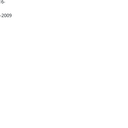
16-
7-2009