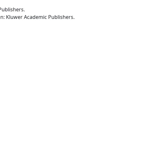
 Publishers.
-Dordrecht; Boston; London: Kluwer Academic Publishers.