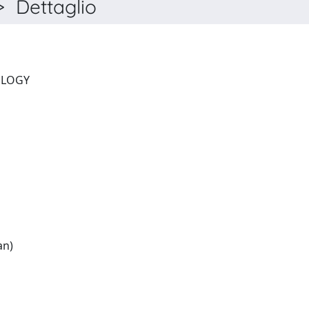
Dettaglio
ENVIRONMENTAL TECHNOLOGY
English:(French and German)