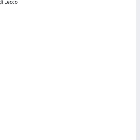
LECCO: Ordine degli Architetti Pianificatori Paesaggisti e Conservatori della Provincia di Lecco