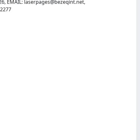
26, EMAIL:
laserpages@bezeqint.net
,
, INTERNET: http://www.sciencefromisrael.com/, Fax: 011 972 2 6522277