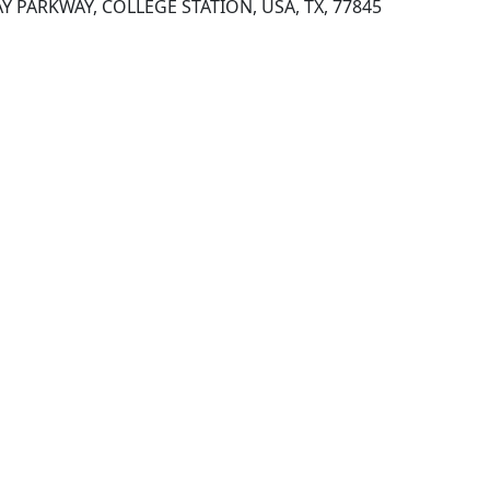
STATA PRESS, 4905 LAKEWAY PARKWAY, COLLEGE STATION, USA, TX, 77845