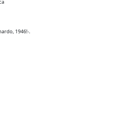
ica
primo editore: Roma : Leonardo, 1946!-.