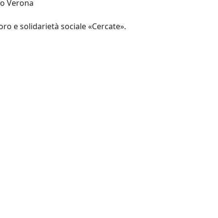
azione Toniolo Verona
Verona: Cooperativa di lavoro e solidarietà sociale «Cercate».