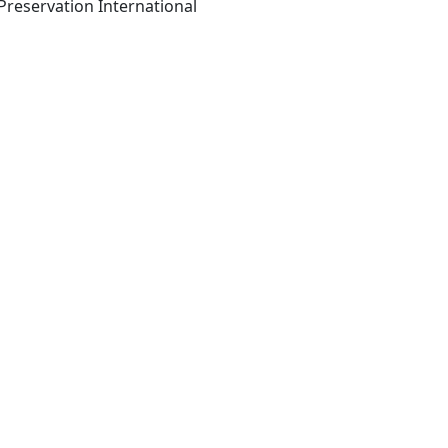
Basel: Molecular Diversity Preservation International