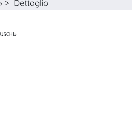
 > Dettaglio
BIBLIOTECA DI «STUDI ETRUSCHI»