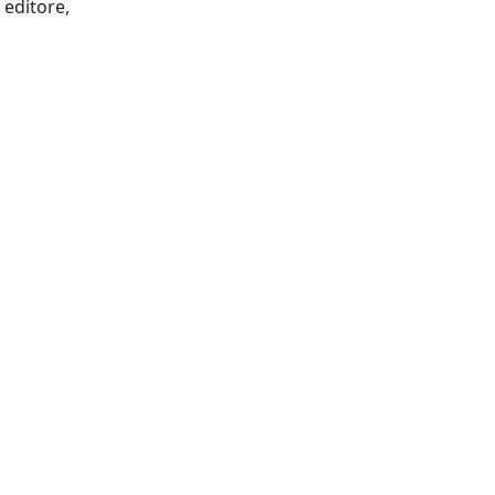
Pisa - Roma: Fabrizio Serra editore,