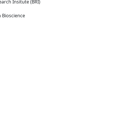
arch Insitute (BRI)
Searington NY: Frontiers in Bioscience