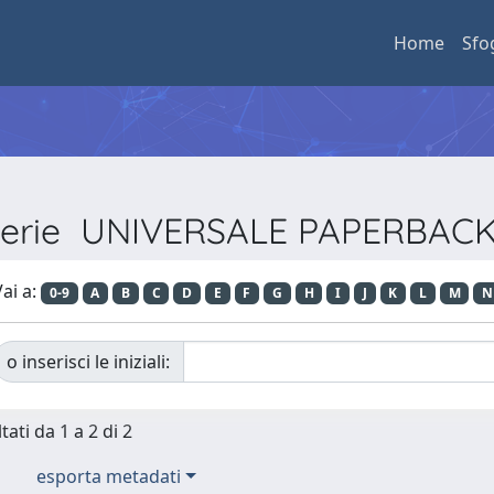
Home
Sfo
 Serie UNIVERSALE PAPERBAC
ai a:
0-9
A
B
C
D
E
F
G
H
I
J
K
L
M
N
o inserisci le iniziali:
tati da 1 a 2 di 2
esporta metadati