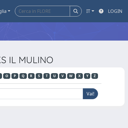
glia
IT
LOGIN
KS IL MULINO
O
P
Q
R
S
T
U
V
W
X
Y
Z