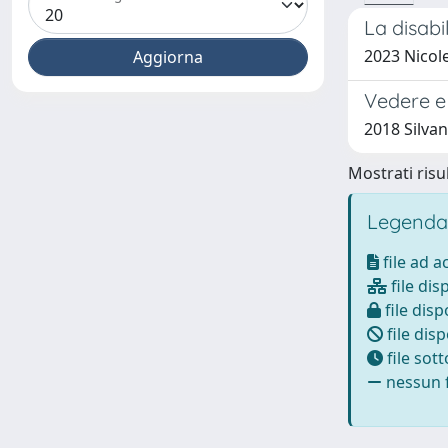
La disabi
2023 Nicole
Vedere e
2018 Silvan
Mostrati risul
Legenda
file ad 
file dis
file disp
file disp
file sot
nessun f