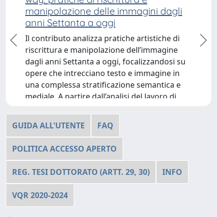
lle immagini dagli
prevention and immunomod
oggi
of listeriosis
a pratiche artistiche di
Although the main antimicrobial 
precedente
suc
olazione dell’immagine
adult and neonatal listeriosis is am
a oggi, focalizzandosi su
prophylactic treatments are curre
no testo e immagine in
lacking. We compared the efficien
ificazione semantica e
nanovaccines with prenatal or po
l’analisi del lavoro di
ampicillin treatments in pregnant
nterpreta un dipinto di
mice during the development of 
ndovi un vetro sabbiato
listeriosis. Nanovaccines prepare
GUIDA ALL'UTENTE
FAQ
rafico, si riflette sul
nanoparticles and listeriolysin O (
 soggettiva e storia
glyceraldehyde-3-phosphate deh
POLITICA ACCESSO APERTO
so si sviluppa attraverso la
(GAPDH) peptides and inoculated 
pregnant females, prevented neonat
REG. TESI DOTTORATO (ARTT. 29, 30)
INFO
VQR 2020-2024