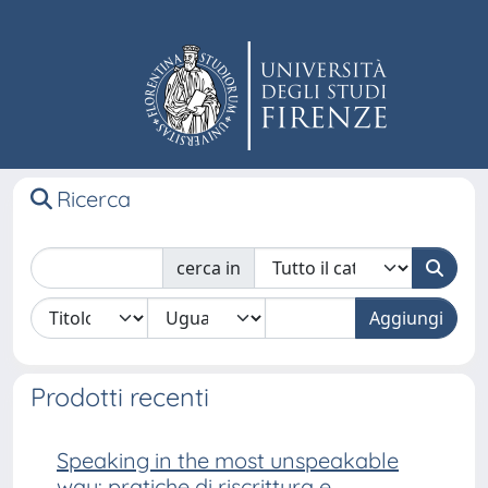
Ricerca
cerca in
Aggiungi
Prodotti recenti
 most unspeakable
Efficiency of nanovaccines
iscrittura e
with antibiotic therapy in th