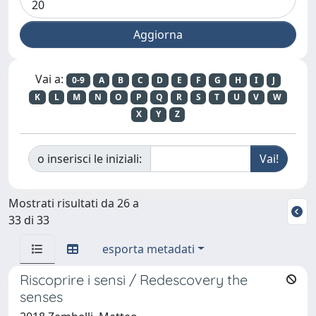
Vai a:
0-9
A
B
C
D
E
F
G
H
I
J
K
L
M
N
O
P
Q
R
S
T
U
V
W
X
Y
Z
o inserisci le iniziali:
Mostrati risultati da 26 a
33 di 33
esporta metadati
Riscoprire i sensi / Redescovery the
senses