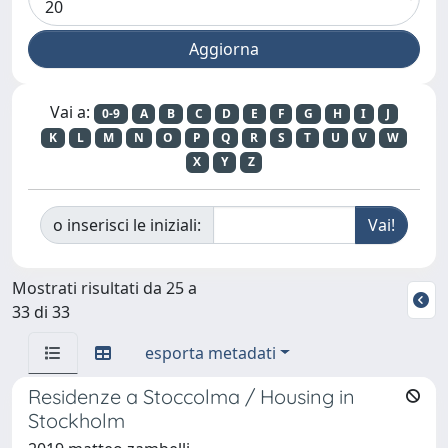
Vai a:
0-9
A
B
C
D
E
F
G
H
I
J
K
L
M
N
O
P
Q
R
S
T
U
V
W
X
Y
Z
o inserisci le iniziali:
Mostrati risultati da 25 a
33 di 33
esporta metadati
Residenze a Stoccolma / Housing in
Stockholm