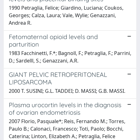
1990 Petraglia, Felice; Giardino, Luciana; Coukos,
Georges; Calza, Laura; Vale, Wylie; Genazzani,
Andrea R.
Fetomaternal opioid levels and
parturition
1983 Facchinetti, F.*; Bagnoll, F.; Petraglia, F.; Parrini,
D.; Sardelll, S.; Genazzani, A.R.
GIANT PELVIC RETROPERITONEAL
LIPOSARCOMA
2000 T. SUSINI; G.L. TADDEI; D. MASSI; G.B. MASSI.
Plasma urocortin levels in the diagnosis
of ovarian endometriosis
2007 Florio, Pasquale*; Reis, Fernando M.; Torres,
Paulo B.; Calonaci, Francesco; Toti, Paolo; Bocchi,
Caterina; Linton, Elizabeth A.; Petraglia, Felice