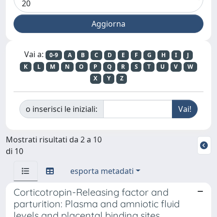
Vai a:
0-9
A
B
C
D
E
F
G
H
I
J
K
L
M
N
O
P
Q
R
S
T
U
V
W
X
Y
Z
o inserisci le iniziali:
Mostrati risultati da 2 a 10
di 10
esporta metadati
Corticotropin-Releasing factor and
parturition: Plasma and amniotic fluid
levels and placental binding sites