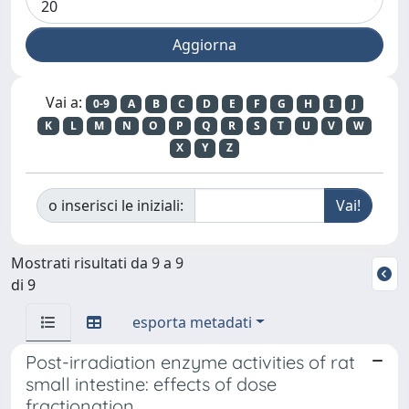
Vai a:
0-9
A
B
C
D
E
F
G
H
I
J
K
L
M
N
O
P
Q
R
S
T
U
V
W
X
Y
Z
o inserisci le iniziali:
Mostrati risultati da 9 a 9
di 9
esporta metadati
Post-irradiation enzyme activities of rat
small intestine: effects of dose
fractionation.