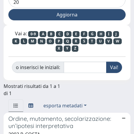
Vai a:
0-9
A
B
C
D
E
F
G
H
I
J
K
L
M
N
O
P
Q
R
S
T
U
V
W
X
Y
Z
o inserisci le iniziali:
Mostrati risultati da 1 a 1
di 1
esporta metadati
Ordine, mutamento, secolarizzazione:
un’ipotesi interpretativa