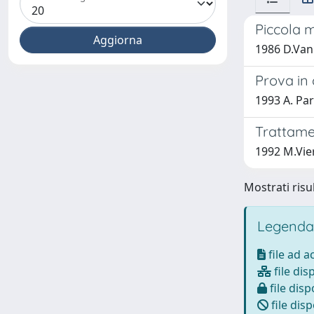
Piccola m
1986 D.Vannu
Prova in
1993 A. Pare
Trattamen
1992 M.Vie
Mostrati risul
Legenda
file ad 
file dis
file disp
file disp