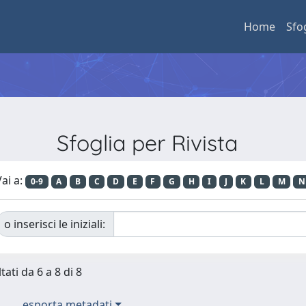
Home
Sfo
Sfoglia per Rivista
ai a:
0-9
A
B
C
D
E
F
G
H
I
J
K
L
M
N
o inserisci le iniziali:
tati da 6 a 8 di 8
esporta metadati