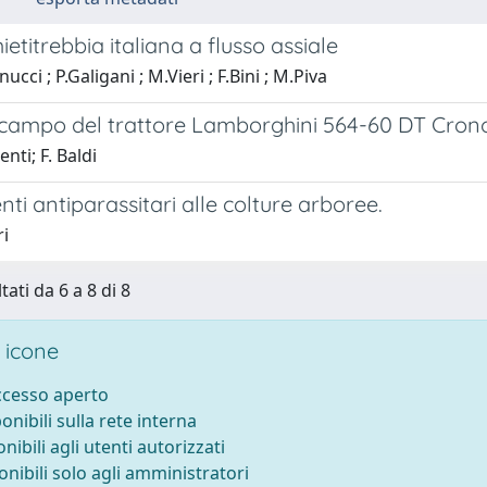
ietitrebbia italiana a flusso assiale
cci ; P.Galigani ; M.Vieri ; F.Bini ; M.Piva
 campo del trattore Lamborghini 564-60 DT Cron
nti; F. Baldi
ti antiparassitari alle colture arboree.
ri
tati da 6 a 8 di 8
 icone
accesso aperto
ponibili sulla rete interna
onibili agli utenti autorizzati
onibili solo agli amministratori