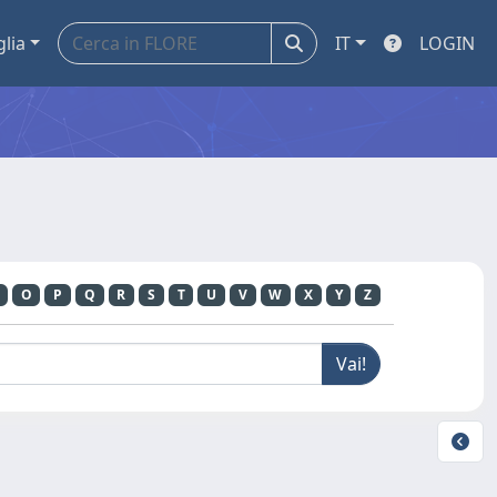
glia
IT
LOGIN
O
P
Q
R
S
T
U
V
W
X
Y
Z