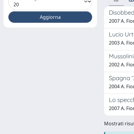
Disobbed
2007 A. Fio
Lucio Urt
2003 A. Fio
Mussolini
2002 A. Fio
Spagna '3
2004 A. Fio
Lo specc
2007 A. Fio
Mostrati risul