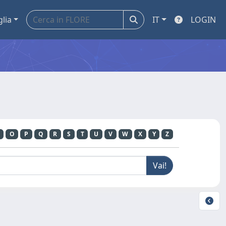
glia
IT
LOGIN
O
P
Q
R
S
T
U
V
W
X
Y
Z