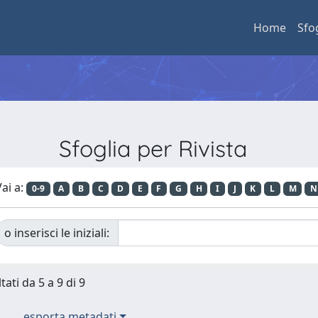
Home
Sfo
Sfoglia per Rivista
ai a:
0-9
A
B
C
D
E
F
G
H
I
J
K
L
M
N
o inserisci le iniziali:
tati da 5 a 9 di 9
esporta metadati