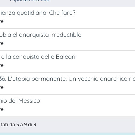
ienza quotidiana. Che fare?
re
ubia el anarquista irreductible
re
 e la conquista delle Baleari
re
6. L'utopia permanente. Un vecchio anarchico ric
re
hio del Messico
re
tati da 5 a 9 di 9