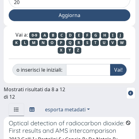
Vai a:
0-9
A
B
C
D
E
F
G
H
I
J
K
L
M
N
O
P
Q
R
S
T
U
V
W
X
Y
Z
o inserisci le iniziali:
Mostrati risultati da 8 a 12
di 12
esporta metadati
Optical detection of radiocarbon dioxide:
First results and AMS intercomparison