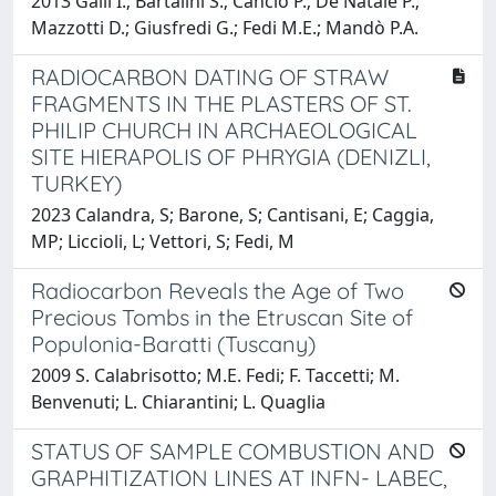
2013 Galli I.; Bartalini S.; Cancio P.; De Natale P.;
Mazzotti D.; Giusfredi G.; Fedi M.E.; Mandò P.A.
RADIOCARBON DATING OF STRAW
FRAGMENTS IN THE PLASTERS OF ST.
PHILIP CHURCH IN ARCHAEOLOGICAL
SITE HIERAPOLIS OF PHRYGIA (DENIZLI,
TURKEY)
2023 Calandra, S; Barone, S; Cantisani, E; Caggia,
MP; Liccioli, L; Vettori, S; Fedi, M
Radiocarbon Reveals the Age of Two
Precious Tombs in the Etruscan Site of
Populonia-Baratti (Tuscany)
2009 S. Calabrisotto; M.E. Fedi; F. Taccetti; M.
Benvenuti; L. Chiarantini; L. Quaglia
STATUS OF SAMPLE COMBUSTION AND
GRAPHITIZATION LINES AT INFN- LABEC,