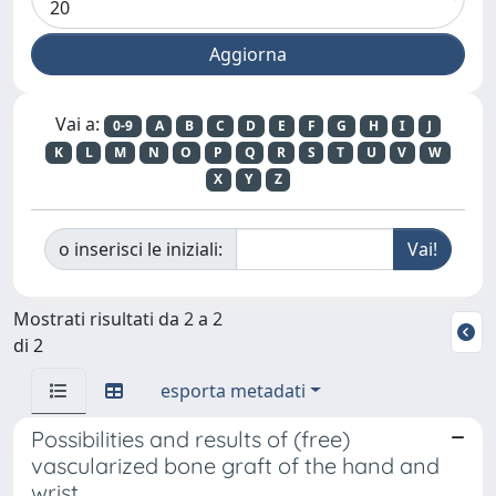
Vai a:
0-9
A
B
C
D
E
F
G
H
I
J
K
L
M
N
O
P
Q
R
S
T
U
V
W
X
Y
Z
o inserisci le iniziali:
Mostrati risultati da 2 a 2
di 2
esporta metadati
Possibilities and results of (free)
vascularized bone graft of the hand and
wrist