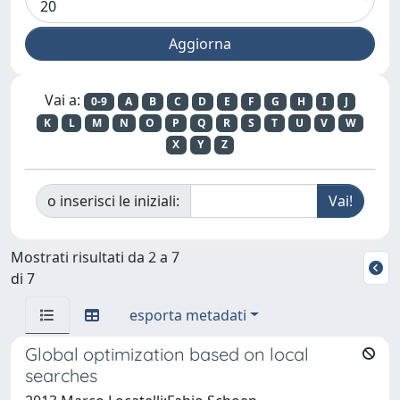
Vai a:
0-9
A
B
C
D
E
F
G
H
I
J
K
L
M
N
O
P
Q
R
S
T
U
V
W
X
Y
Z
o inserisci le iniziali:
Mostrati risultati da 2 a 7
di 7
esporta metadati
Global optimization based on local
searches