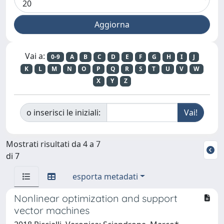
Vai a:
0-9
A
B
C
D
E
F
G
H
I
J
K
L
M
N
O
P
Q
R
S
T
U
V
W
X
Y
Z
o inserisci le iniziali:
Mostrati risultati da 4 a 7
di 7
esporta metadati
Nonlinear optimization and support
vector machines