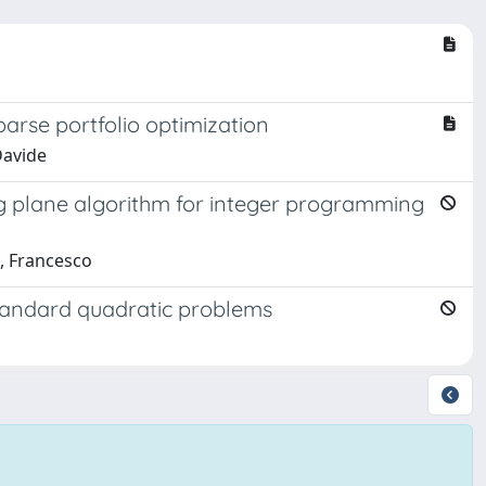
parse portfolio optimization
Davide
ting plane algorithm for integer programming
i, Francesco
standard quadratic problems