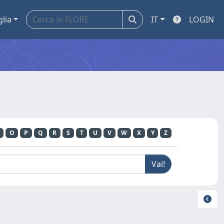
glia
IT
LOGIN
O
P
Q
R
S
T
U
V
W
X
Y
Z