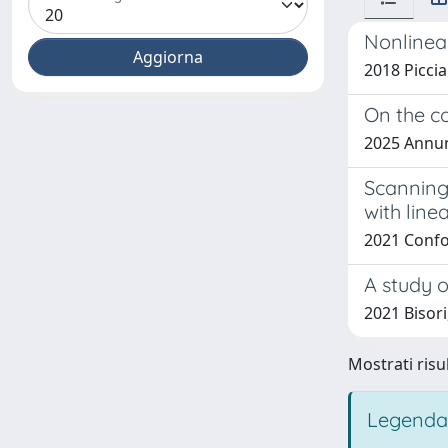
Nonlinea
2018 Piccia
On the co
2025 Annunz
Scanning 
with line
2021 Confo
A study 
2021 Bisor
Mostrati risul
Legenda