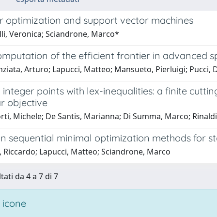
r optimization and support vector machines
lli, Veronica; Sciandrone, Marco*
mputation of the efficient frontier in advanced s
iata, Arturo; Lapucci, Matteo; Mansueto, Pierluigi; Pucci, 
integer points with lex-inequalities: a finite cut
ar objective
rti, Michele; De Santis, Marianna; Di Summa, Marco; Rinald
on sequential minimal optimization methods for 
i, Riccardo; Lapucci, Matteo; Sciandrone, Marco
tati da 4 a 7 di 7
 icone