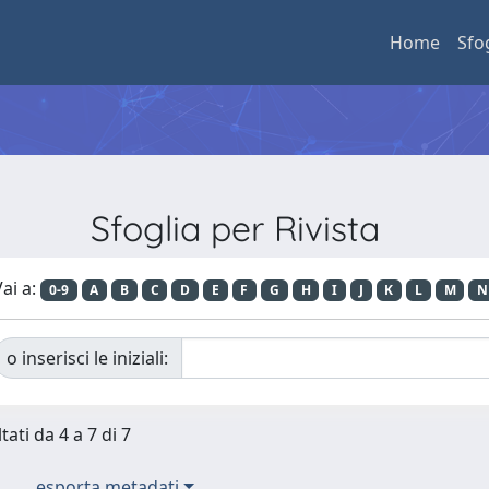
Home
Sfo
Sfoglia per Rivista
ai a:
0-9
A
B
C
D
E
F
G
H
I
J
K
L
M
N
o inserisci le iniziali:
tati da 4 a 7 di 7
esporta metadati