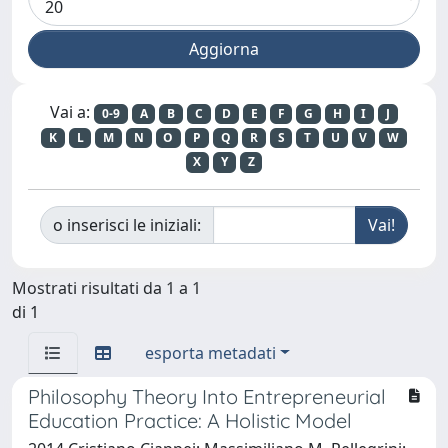
Vai a:
0-9
A
B
C
D
E
F
G
H
I
J
K
L
M
N
O
P
Q
R
S
T
U
V
W
X
Y
Z
o inserisci le iniziali:
Mostrati risultati da 1 a 1
di 1
esporta metadati
Philosophy Theory Into Entrepreneurial
Education Practice: A Holistic Model