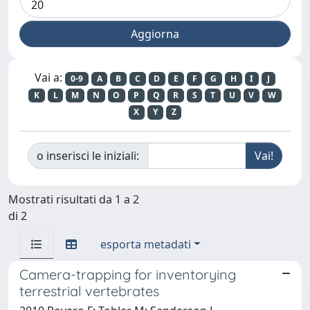
Vai a:
0-9
A
B
C
D
E
F
G
H
I
J
K
L
M
N
O
P
Q
R
S
T
U
V
W
X
Y
Z
o inserisci le iniziali:
Mostrati risultati da 1 a 2
di 2
esporta metadati
Camera-trapping for inventorying
terrestrial vertebrates