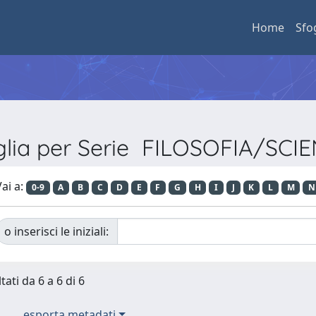
Home
Sfo
glia per Serie FILOSOFIA/SCI
ai a:
0-9
A
B
C
D
E
F
G
H
I
J
K
L
M
N
o inserisci le iniziali:
tati da 6 a 6 di 6
esporta metadati