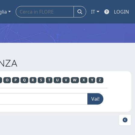
glia
IT
LOGIN
ENZA
O
P
Q
R
S
T
U
V
W
X
Y
Z