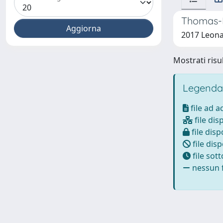
Thomas-H
2017 Leona
Mostrati risul
Legenda
file ad 
file dis
file disp
file disp
file sot
nessun f