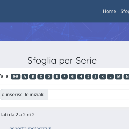
Home
Sfo
Sfoglia per Serie
ai a:
0-9
A
B
C
D
E
F
G
H
I
J
K
L
M
N
o inserisci le iniziali:
tati da 2 a 2 di 2
esporta metadati