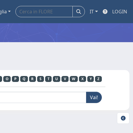
glia
IT
LOGIN
O
P
Q
R
S
T
U
V
W
X
Y
Z