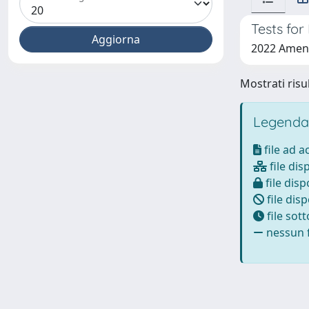
Tests fo
2022 Ameng
Mostrati risul
Legenda
file ad 
file dis
file disp
file disp
file sot
nessun f